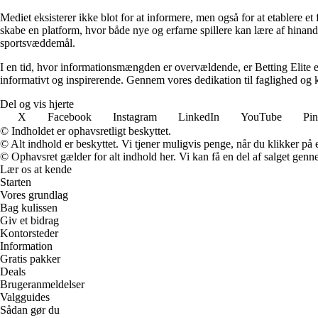
Mediet eksisterer ikke blot for at informere, men også for at etablere e
skabe en platform, hvor både nye og erfarne spillere kan lære af hinand
sportsvæddemål.
I en tid, hvor informationsmængden er overvældende, er Betting Elite et 
informativt og inspirerende. Gennem vores dedikation til faglighed og k
Del og vis hjerte
X
Facebook
Instagram
LinkedIn
YouTube
Pin
© Indholdet er ophavsretligt beskyttet.
© Alt indhold er beskyttet. Vi tjener muligvis penge, når du klikker på e
© Ophavsret gælder for alt indhold her. Vi kan få en del af salget genne
Lær os at kende
Starten
Vores grundlag
Bag kulissen
Giv et bidrag
Kontorsteder
Information
Gratis pakker
Deals
Brugeranmeldelser
Valgguides
Sådan gør du