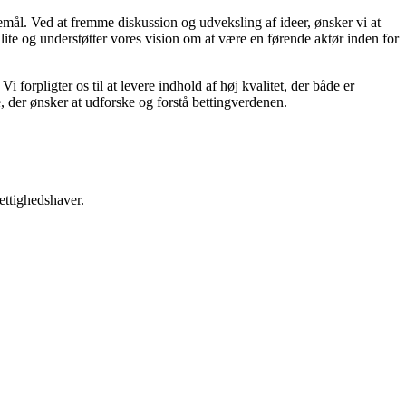
demål. Ved at fremme diskussion og udveksling af ideer, ønsker vi at
lite og understøtter vores vision om at være en førende aktør inden for
forpligter os til at levere indhold af høj kvalitet, der både er
, der ønsker at udforske og forstå bettingverdenen.
ettighedshaver.