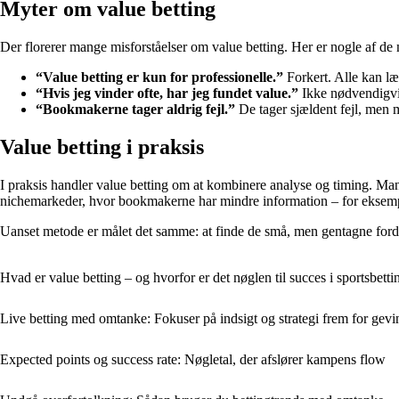
Myter om value betting
Der florerer mange misforståelser om value betting. Her er nogle af de 
“Value betting er kun for professionelle.”
Forkert. Alle kan læ
“Hvis jeg vinder ofte, har jeg fundet value.”
Ikke nødvendigvis
“Bookmakerne tager aldrig fejl.”
De tager sjældent fejl, men 
Value betting i praksis
I praksis handler value betting om at kombinere analyse og timing. Man
nichemarkeder, hvor bookmakerne har mindre information – for eksempel 
Uanset metode er målet det samme: at finde de små, men gentagne forde
Hvad er value betting – og hvorfor er det nøglen til succes i sportsbetti
Live betting med omtanke: Fokuser på indsigt og strategi frem for gevin
Expected points og success rate: Nøgletal, der afslører kampens flow