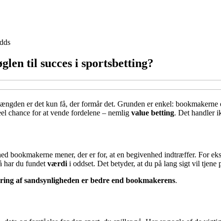
dds
glen til succes i sportsbetting?
ængden er det kun få, der formår det. Grunden er enkel: bookmakerne er 
reel chance for at vende fordelene – nemlig
value betting
. Det handler 
hed bookmakerne mener, der er for, at en begivenhed indtræffer. For ek
så har du fundet
værdi
i oddset. Det betyder, at du på lang sigt vil tjen
ring af sandsynligheden er bedre end bookmakerens
.