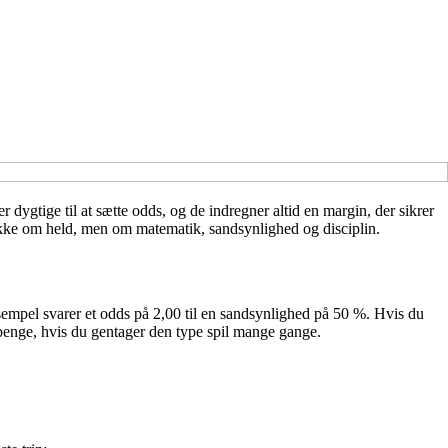
dygtige til at sætte odds, og de indregner altid en margin, der sikrer
ikke om held, men om matematik, sandsynlighed og disciplin.
sempel svarer et odds på 2,00 til en sandsynlighed på 50 %. Hvis du
e penge, hvis du gentager den type spil mange gange.