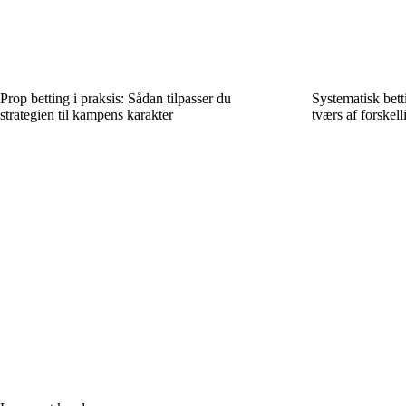
Prop betting i praksis: Sådan tilpasser du
Systematisk bett
strategien til kampens karakter
tværs af forskell