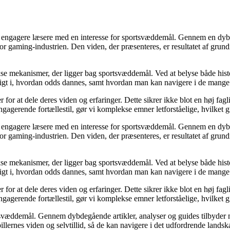
e og engagere læsere med en interesse for sportsvæddemål. Gennem en dyb
or gaming-industrien. Den viden, der præsenteres, er resultatet af grundi
kse mekanismer, der ligger bag sportsvæddemål. Ved at belyse både histo
ndsigt i, hvordan odds dannes, samt hvordan man kan navigere i de mang
 for at dele deres viden og erfaringer. Dette sikrer ikke blot en høj fag
agerende fortællestil, gør vi komplekse emner letforståelige, hvilket g
e og engagere læsere med en interesse for sportsvæddemål. Gennem en dyb
or gaming-industrien. Den viden, der præsenteres, er resultatet af grundi
kse mekanismer, der ligger bag sportsvæddemål. Ved at belyse både histo
ndsigt i, hvordan odds dannes, samt hvordan man kan navigere i de mang
 for at dele deres viden og erfaringer. Dette sikrer ikke blot en høj fag
agerende fortællestil, gør vi komplekse emner letforståelige, hvilket g
tsvæddemål. Gennem dybdegående artikler, analyser og guides tilbyder m
spillernes viden og selvtillid, så de kan navigere i det udfordrende lands