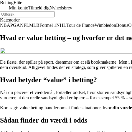
Betting
Elite
Min konto
Tilmeld dig
Nyhedsbrev
Kategorier
NBA
PGA
NFL
MLB
Formel 1
NHL
Tour de France
Wimbledon
Bonus
O
Hvad er value betting – og hvorfor er det nø
De fleste, der spiller på sport, drømmer om at slå bookmakerne. Men i l
dem overskud. Alligevel findes der en strategi, som giver spilleren en 
Hvad betyder “value” i betting?
Når du placerer et væddemål, fortæller oddset, hvor stor en sandsynlig
vurderer, at den reelle sandsynlighed er højere – for eksempel 55 % – 
Kort sagt: value betting handler om at finde situationer, hvor
din vurde
Sådan finder du værdi i odds