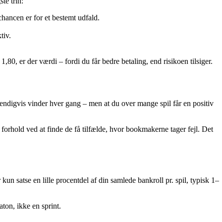
te trin:
 chancen er for et bestemt udfald.
.
tiv.
,80, er der værdi – fordi du får bedre betaling, end risikoen tilsiger.
endigvis vinder hver gang – men at du over mange spil får en positiv
forhold ved at finde de få tilfælde, hvor bookmakerne tager fejl. Det
 kun satse en lille procentdel af din samlede bankroll pr. spil, typisk 1–
aton, ikke en sprint.