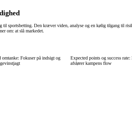
odighed
ng til sportsbetting. Den kræver viden, analyse og en kølig tilgang til r
mmer om: at slå markedet.
d omtanke: Fokuser på indsigt og
Expected points og success rate: 
 gevinstjagt
afslører kampens flow