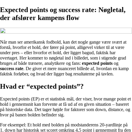
Expected points og success rate: Nøgletal,
der afslører kampens flow
Når man ser amerikansk fodbold, kan det nogle gange være svært at
forstå, hvorfor et hold, der fører på point, alligevel virker til at være
under pres – eller hvorfor et hold, der ligger bagud, faktisk har
overtaget. Her kommer to nøgletal ind i billedet, som i stigende grad
bruges af både trænere, analytikere og fans:
expected points
og
success rate
. De giver et mere nuanceret billede af, hvordan en kamp
faktisk forløber, og hvad der ligger bag resultaterne på tavlen.
Hvad er “expected points”?
Expected points (EP) er et statistisk mål, der viser, hvor mange point et
hold i gennemsnit kan forvente at få ud af en given situation – baseret
på historiske data. Det tager højde for faktorer som down, distance, og
hvor på banen bolden befinder sig.
For eksempel: Et hold med bolden på modstanderens 20-yardlinje på
1. down har historisk set scoret omkring 4,5 point i gennemsnit fra den