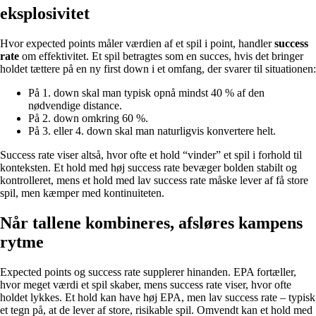
eksplosivitet
Hvor expected points måler værdien af et spil i point, handler
success
rate
om effektivitet. Et spil betragtes som en succes, hvis det bringer
holdet tættere på en ny first down i et omfang, der svarer til situationen:
På 1. down skal man typisk opnå mindst 40 % af den
nødvendige distance.
På 2. down omkring 60 %.
På 3. eller 4. down skal man naturligvis konvertere helt.
Success rate viser altså, hvor ofte et hold “vinder” et spil i forhold til
konteksten. Et hold med høj success rate bevæger bolden stabilt og
kontrolleret, mens et hold med lav success rate måske lever af få store
spil, men kæmper med kontinuiteten.
Når tallene kombineres, afsløres kampens
rytme
Expected points og success rate supplerer hinanden. EPA fortæller,
hvor meget værdi et spil skaber, mens success rate viser, hvor ofte
holdet lykkes. Et hold kan have høj EPA, men lav success rate – typisk
et tegn på, at de lever af store, risikable spil. Omvendt kan et hold med