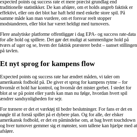
expected points og success rate et mere præcist grundlag end
traditionelle statistikker. De kan afsløre, om et holds angreb faktisk er
effektivt, eller om det blot har haft held med enkelte store spil. På
samme måde kan man vurdere, om et forsvar reelt stopper
modstanderen, eller blot har været heldigt med turnovers.
Flere analytiske platforme offentliggør i dag EPA- og success rate-data
for alle hold og spillere. Det gør det muligt at sammenligne hold på
tværs af uger og se, hvem der faktisk præsterer bedst – uanset stillingen
på tavlen.
Et nyt sprog for kampens flow
Expected points og success rate har ændret måden, vi taler om
amerikansk fodbold på. De giver et sprog for kampens rytme – for
hvornår et hold har kontrol, og hvornår det mister grebet. I stedet for
blot at se på point eller yards kan man nu følge, hvordan hvert spil
ændrer sandsynligheden for sejr.
For trænere er det et værktøj til bedre beslutninger. For fans er det en
nøgle til at forstå spillet på et dybere plan. Og for alle, der elsker
amerikansk fodbold, er det en påmindelse om, at bag hvert touchdown
og hver turnover gemmer sig et mønster, som tallene kan hjælpe med at
afsløre.