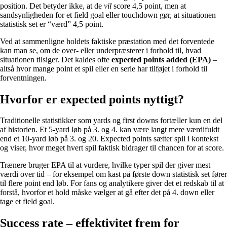
position. Det betyder ikke, at de
vil
score 4,5 point, men at
sandsynligheden for et field goal eller touchdown gør, at situationen
statistisk set er “værd” 4,5 point.
Ved at sammenligne holdets faktiske præstation med det forventede
kan man se, om de over- eller underpræsterer i forhold til, hvad
situationen tilsiger. Det kaldes ofte
expected points added (EPA)
–
altså hvor mange point et spil eller en serie har tilføjet i forhold til
forventningen.
Hvorfor er expected points nyttigt?
Traditionelle statistikker som yards og first downs fortæller kun en del
af historien. Et 5-yard løb på 3. og 4. kan være langt mere værdifuldt
end et 10-yard løb på 3. og 20. Expected points sætter spil i kontekst
og viser, hvor meget hvert spil faktisk bidrager til chancen for at score.
Trænere bruger EPA til at vurdere, hvilke typer spil der giver mest
værdi over tid – for eksempel om kast på første down statistisk set fører
til flere point end løb. For fans og analytikere giver det et redskab til at
forstå, hvorfor et hold måske vælger at gå efter det på 4. down eller
tage et field goal.
Success rate – effektivitet frem for