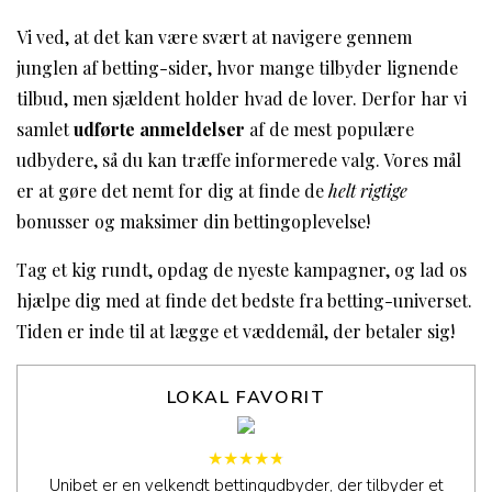
Vi ved, at det kan være svært at navigere gennem
junglen af betting-sider, hvor mange tilbyder lignende
tilbud, men sjældent holder hvad de lover. Derfor har vi
samlet
udførte anmeldelser
af de mest populære
udbydere, så du kan træffe informerede valg. Vores mål
er at gøre det nemt for dig at finde de
helt rigtige
bonusser og maksimer din bettingoplevelse!
Tag et kig rundt, opdag de nyeste kampagner, og lad os
hjælpe dig med at finde det bedste fra betting-universet.
Tiden er inde til at lægge et væddemål, der betaler sig!
LOKAL FAVORIT
Unibet er en velkendt bettingudbyder, der tilbyder et