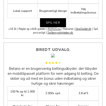
Høj
Lokal support
Brugervenligt design
indbetalingsbonus
SPIL HER
+18 år | Regler og vilkår gælder |
ROFUS.nu
| Reklame |
StopSpillet.dk
| Spil
ansvarligt |
Spillemyndigheden.dk
BREDT UDVALG
Betano er en brugervenlig bettingudbyder, der tilbyder
en mobiltilpasset platform for nem adgang til betting. De
skiller sig ud med en bonus uden indbetaling og sikrer
hurtige og sikre hævninger.
100 % op til 1.000
2.000+ spil
3.8 af 5
kr.