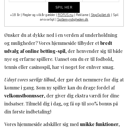
SPIL HER
+18 år | Regler og vilkår gælder |
ROFUS.nu
| Reklame |
StopSpillet.dk
| Spil
ansvarligt |
Spillemyndigheden.dk
Ønsker du at dykke ned i en verden af underholdning
og muligheder? Vores hjemmeside tilbyder et
bredt
udvalg af online betting-spil
, der henvender sig til både
nye og erfarne spillere. Uanset om du er til fodbold,
tennis eller casinospil, har vi noget for enhver smag.
Udnyt vores særlige tilbud
, der gør det nemmere for dig at
komme i gang. Som ny spiller kan du drage fordel af
velkomstbonusser
, der giver dig ekstra værdi for dine
indsatser. Tilmeld dig i dag, og få op til 100% bonus på
din første indbetaling!
Vores hjemmeside adskiller sig med
unikke funktioner
,