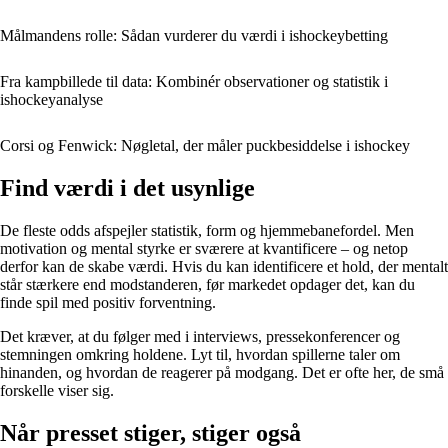
Målmandens rolle: Sådan vurderer du værdi i ishockeybetting
Fra kampbillede til data: Kombinér observationer og statistik i
ishockeyanalyse
Corsi og Fenwick: Nøgletal, der måler puckbesiddelse i ishockey
Find værdi i det usynlige
De fleste odds afspejler statistik, form og hjemmebanefordel. Men
motivation og mental styrke er sværere at kvantificere – og netop
derfor kan de skabe værdi. Hvis du kan identificere et hold, der mentalt
står stærkere end modstanderen, før markedet opdager det, kan du
finde spil med positiv forventning.
Det kræver, at du følger med i interviews, pressekonferencer og
stemningen omkring holdene. Lyt til, hvordan spillerne taler om
hinanden, og hvordan de reagerer på modgang. Det er ofte her, de små
forskelle viser sig.
Når presset stiger, stiger også