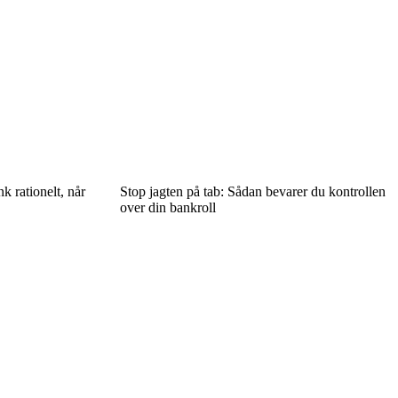
 rationelt, når
Stop jagten på tab: Sådan bevarer du kontrollen
over din bankroll