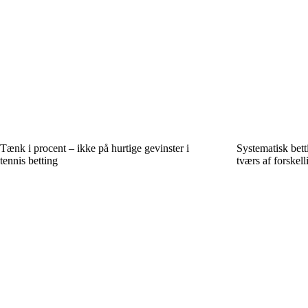
Tænk i procent – ikke på hurtige gevinster i
Systematisk bett
tennis betting
tværs af forskell