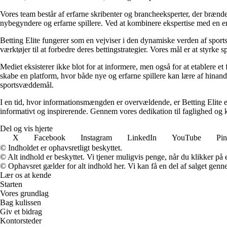
Vores team består af erfarne skribenter og brancheeksperter, der brænder
nybegyndere og erfarne spillere. Ved at kombinere ekspertise med en eng
Betting Elite fungerer som en vejviser i den dynamiske verden af spor
værktøjer til at forbedre deres bettingstrategier. Vores mål er at styrke 
Mediet eksisterer ikke blot for at informere, men også for at etablere e
skabe en platform, hvor både nye og erfarne spillere kan lære af hinand
sportsvæddemål.
I en tid, hvor informationsmængden er overvældende, er Betting Elite et 
informativt og inspirerende. Gennem vores dedikation til faglighed og k
Del og vis hjerte
X
Facebook
Instagram
LinkedIn
YouTube
Pin
© Indholdet er ophavsretligt beskyttet.
© Alt indhold er beskyttet. Vi tjener muligvis penge, når du klikker på e
© Ophavsret gælder for alt indhold her. Vi kan få en del af salget genne
Lær os at kende
Starten
Vores grundlag
Bag kulissen
Giv et bidrag
Kontorsteder