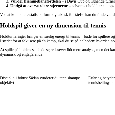
Vurder hjemmebanefordelen
– i Davis Cup og lignende turner
Undgå at overvurdere stjernerne
– selvom et hold har en top-1
Ved at kombinere statistik, form og taktisk forståelse kan du finde værd
Holdspil giver en ny dimension til tennis
Holdturneringer bringer en særlig energi til tennis – både for spillere o
I stedet for at fokusere på én kamp, skal du se på helheden: hvordan h
At spille på holdets samlede sejre kræver lidt mere analyse, men det k
dynamisk og engagerende.
Disciplin i fokus: Sådan vurderer du tenniskampe
Erfaring betyder 
objektivt
tennisbettingstra