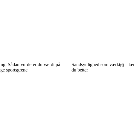
ing: Sådan vurderer du værdi på
Sandsynlighed som værktøj – tænk
ige sportsgrene
du better