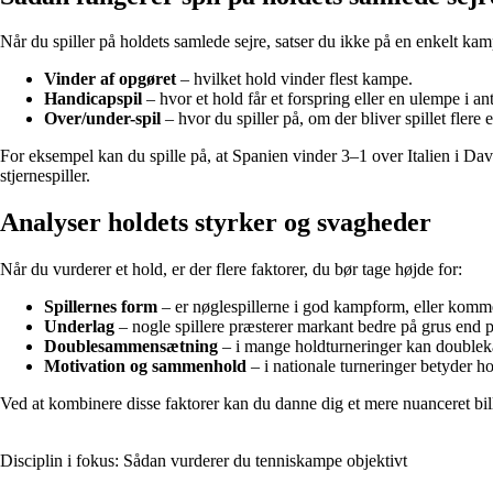
Når du spiller på holdets samlede sejre, satser du ikke på en enkelt kam
Vinder af opgøret
– hvilket hold vinder flest kampe.
Handicapspil
– hvor et hold får et forspring eller en ulempe i ant
Over/under-spil
– hvor du spiller på, om der bliver spillet flere 
For eksempel kan du spille på, at Spanien vinder 3–1 over Italien i Davi
stjernespiller.
Analyser holdets styrker og svagheder
Når du vurderer et hold, er der flere faktorer, du bør tage højde for:
Spillernes form
– er nøglespillerne i god kampform, eller komme
Underlag
– nogle spillere præsterer markant bedre på grus end p
Doublesammensætning
– i mange holdturneringer kan doubleka
Motivation og sammenhold
– i nationale turneringer betyder ho
Ved at kombinere disse faktorer kan du danne dig et mere nuanceret bill
Disciplin i fokus: Sådan vurderer du tenniskampe objektivt