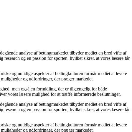
degående analyse af bettingmarkedet tilbyder mediet en bred vifte af
g research og en passion for sporten, hvilket sikrer, at vores læsere får
riske og nutidige aspekter af bettingkulturen formår mediet at levere
e muligheder og udfordringer, der præger markedet.
lighed, men også en formidling, der er tilgængelig for både
iver vores læsere mulighed for at træffe informerede beslutninger.
degående analyse af bettingmarkedet tilbyder mediet en bred vifte af
g research og en passion for sporten, hvilket sikrer, at vores læsere får
riske og nutidige aspekter af bettingkulturen formår mediet at levere
e muligheder og udfordringer, der præger markedet.