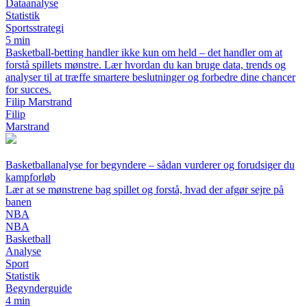
Dataanalyse
Statistik
Sportsstrategi
5 min
Basketball-betting handler ikke kun om held – det handler om at
forstå spillets mønstre. Lær hvordan du kan bruge data, trends og
analyser til at træffe smartere beslutninger og forbedre dine chancer
for succes.
Filip Marstrand
Filip
Marstrand
Basketballanalyse for begyndere – sådan vurderer og forudsiger du
kampforløb
Lær at se mønstrene bag spillet og forstå, hvad der afgør sejre på
banen
NBA
NBA
Basketball
Analyse
Sport
Statistik
Begynderguide
4 min