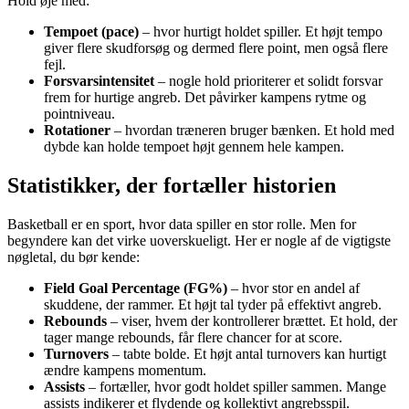
Hold øje med:
Tempoet (pace)
– hvor hurtigt holdet spiller. Et højt tempo
giver flere skudforsøg og dermed flere point, men også flere
fejl.
Forsvarsintensitet
– nogle hold prioriterer et solidt forsvar
frem for hurtige angreb. Det påvirker kampens rytme og
pointniveau.
Rotationer
– hvordan træneren bruger bænken. Et hold med
dybde kan holde tempoet højt gennem hele kampen.
Statistikker, der fortæller historien
Basketball er en sport, hvor data spiller en stor rolle. Men for
begyndere kan det virke uoverskueligt. Her er nogle af de vigtigste
nøgletal, du bør kende:
Field Goal Percentage (FG%)
– hvor stor en andel af
skuddene, der rammer. Et højt tal tyder på effektivt angreb.
Rebounds
– viser, hvem der kontrollerer brættet. Et hold, der
tager mange rebounds, får flere chancer for at score.
Turnovers
– tabte bolde. Et højt antal turnovers kan hurtigt
ændre kampens momentum.
Assists
– fortæller, hvor godt holdet spiller sammen. Mange
assists indikerer et flydende og kollektivt angrebsspil.