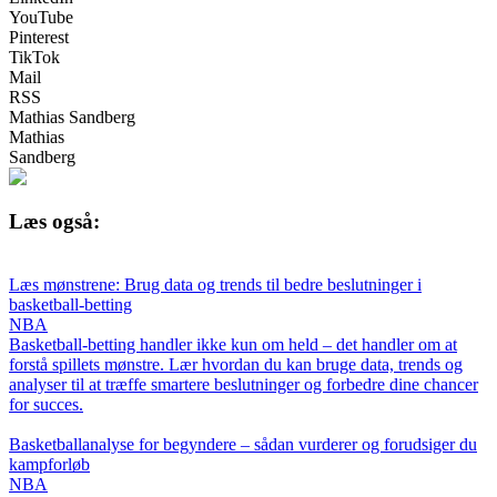
YouTube
Pinterest
TikTok
Mail
RSS
Mathias Sandberg
Mathias
Sandberg
Læs også:
Læs mønstrene: Brug data og trends til bedre beslutninger i
basketball-betting
NBA
Basketball-betting handler ikke kun om held – det handler om at
forstå spillets mønstre. Lær hvordan du kan bruge data, trends og
analyser til at træffe smartere beslutninger og forbedre dine chancer
for succes.
Basketballanalyse for begyndere – sådan vurderer og forudsiger du
kampforløb
NBA