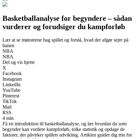
Basketballanalyse for begyndere – sådan
vurderer og forudsiger du kampforløb
Lær at se mønstrene bag spillet og forstå, hvad der afgør sejre på
banen
NBA
NBA
Del og vis hjerte
X
Facebook
Instagram
LinkedIn
YouTube
Pinterest
TikTok
Mail
RSS
4 min
Få en introduktion til basketballanalyse, og lær hvordan du som
begynder kan vurdere kampforløb, tolke statistik og opdage de
faktorer, der påvirker spillets udvikling. Artiklen guider dig trin for