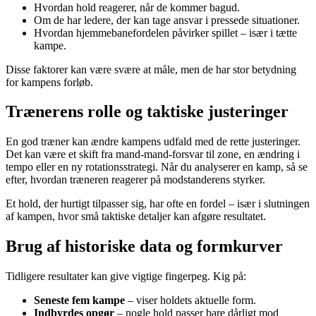
Hvordan hold reagerer, når de kommer bagud.
Om de har ledere, der kan tage ansvar i pressede situationer.
Hvordan hjemmebanefordelen påvirker spillet – især i tætte
kampe.
Disse faktorer kan være svære at måle, men de har stor betydning
for kampens forløb.
Trænerens rolle og taktiske justeringer
En god træner kan ændre kampens udfald med de rette justeringer.
Det kan være et skift fra mand-mand-forsvar til zone, en ændring i
tempo eller en ny rotationsstrategi. Når du analyserer en kamp, så se
efter, hvordan træneren reagerer på modstanderens styrker.
Et hold, der hurtigt tilpasser sig, har ofte en fordel – især i slutningen
af kampen, hvor små taktiske detaljer kan afgøre resultatet.
Brug af historiske data og formkurver
Tidligere resultater kan give vigtige fingerpeg. Kig på:
Seneste fem kampe
– viser holdets aktuelle form.
Indbyrdes opgør
– nogle hold passer bare dårligt mod